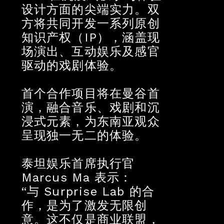
设计方面的尖端实力。双
方将共同开发一系列原创
知识产权（IP），涵盖现
场演出、互动娱乐及感官
驱动的戏剧体验。
首个合作项目将在曼谷首
演，融合音乐、戏剧和沉
浸式元素，为东南亚观众
呈现独一无二的体验。
泰坦娱乐首席执行官
Marcus Ma 表示：
“与 Surprise Lab 的合
作，是为了激发无限创
意。这不仅是商业联盟，