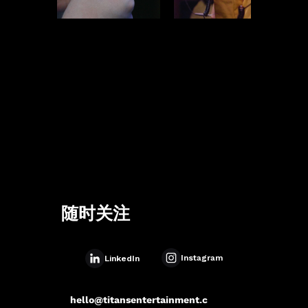
随时关注
Instagram
LinkedIn
hello@titansentertainment.c