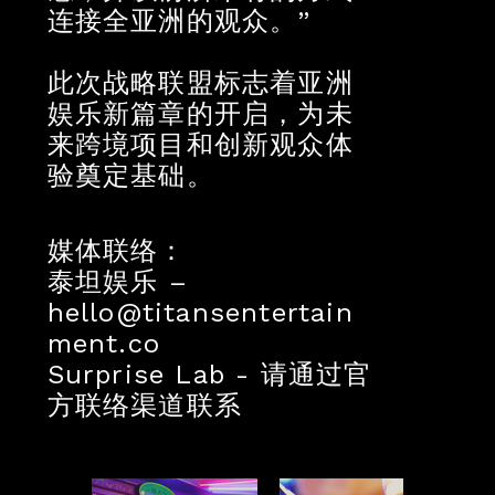
连接全亚洲的观众。”
此次战略联盟标志着亚洲
娱乐新篇章的开启，为未
来跨境项目和创新观众体
验奠定基础。
媒体联络：
泰坦娱乐 –
hello@titansentertain
ment.co
Surprise Lab - 请通过官
方联络渠道联系